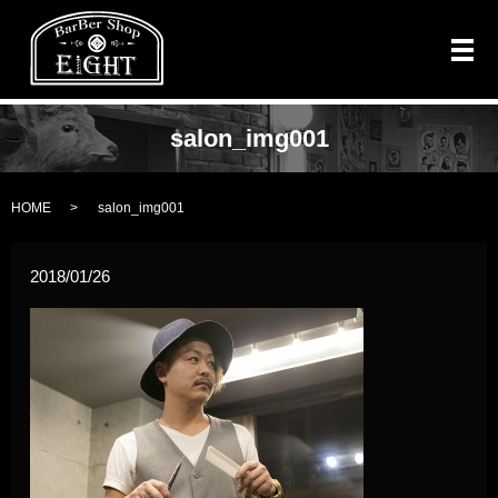
メ
salon_img001
HOME
salon_img001
2018/01/26