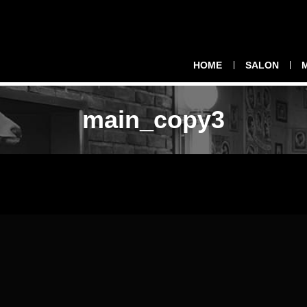
HOME
SALON
main_copy3